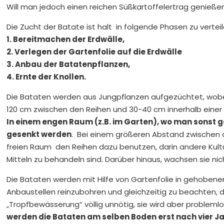
Will man jedoch einen reichen Süßkartoffelertrag genießen,
Die Zucht der Batate ist halt in folgende Phasen zu verteil
1. Bereitmachen der Erdwälle,
2. Verlegen der Gartenfolie auf die Erdwälle
3. Anbau der Batatenpflanzen,
4. Ernte der Knollen.
Die Bataten werden aus Jungpflanzen aufgezüchtet, wobe
120 cm zwischen den Reihen und 30-40 cm innerhalb einer 
In einem engen Raum (z.B. im Garten), wo man sonst g
gesenkt werden
. Bei einem größeren Abstand zwischen 
freien Raum den Reihen dazu benutzen, darin andere Kultu
Mitteln zu behandeln sind. Darüber hinaus, wachsen sie nic
Die Bataten werden mit Hilfe von Gartenfolie in gehobenen
Anbaustellen reinzubohren und gleichzeitig zu beachten, 
„Tropfbewässerung“ völlig unnötig, sie wird aber probleml
werden die Bataten am selben Boden erst nach vier J