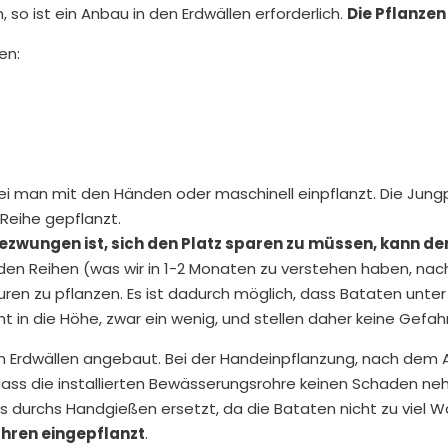
 so ist ein Anbau in den Erdwällen erforderlich.
Die Pflanze
en:
i man mit den Händen oder maschinell einpflanzt. Die Jun
Reihe gepflanzt.
ezwungen ist, sich den Platz sparen zu müssen, kann de
den Reihen (was wir in 1-2 Monaten zu verstehen haben, na
ren zu pflanzen. Es ist dadurch möglich, dass Bataten unt
ht in die Höhe, zwar ein wenig, und stellen daher keine Gefa
 Erdwällen angebaut. Bei der Handeinpflanzung, nach dem Aus
dass die installierten Bewässerungsrohre keinen Schaden neh
os durchs Handgießen ersetzt, da die Bataten nicht zu viel 
ahren eingepflanzt
.