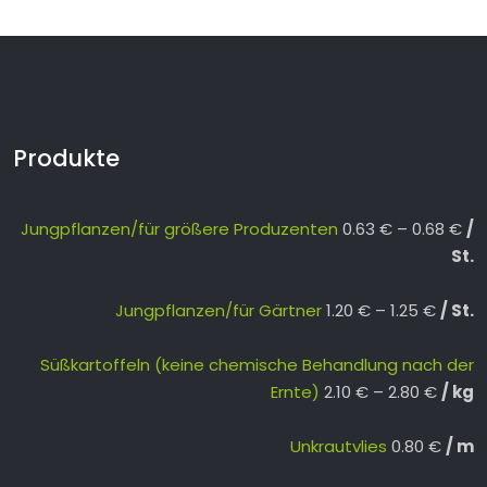
Produkte
Jungpflanzen/für größere Produzenten
0.63
€
–
0.68
€
St.
Jungpflanzen/für Gärtner
1.20
€
–
1.25
€
St.
Süßkartoffeln (keine chemische Behandlung nach der
Ernte)
2.10
€
–
2.80
€
kg
Unkrautvlies
0.80
€
m